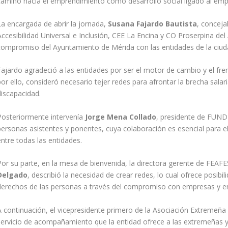
camino hacia el emprendimiento como desarrollo social ligado al empl
La encargada de abrir la jornada,
Susana Fajardo Bautista
, conceja
Accesibilidad Universal e Inclusión, CEE La Encina y CO Proserpina de
compromiso del Ayuntamiento de Mérida con las entidades de la ciudad
Fajardo agradeció a las entidades por ser el motor de cambio y el fr
or ello, consideró necesario tejer redes para afrontar la brecha salar
discapacidad.
Posteriormente intervenía
Jorge Mena Collado
, presidente de FUNDH
personas asistentes y ponentes, cuya colaboración es esencial para e
entre todas las entidades.
Por su parte, en la mesa de bienvenida, la directora gerente de FEAF
Delgado
, describió la necesidad de crear redes, lo cual ofrece posibi
derechos de las personas a través del compromiso con empresas y en
A continuación, el vicepresidente primero de la Asociación Extremeñ
servicio de acompañamiento que la entidad ofrece a las extremeñas y