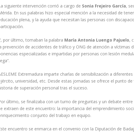
La siguiente intervención corrió a cargo de
Sonia Frejeiro García
, se
Mérida. En sus palabras hizo especial mención a la necesidad de tener
educación plena, y la ayuda que necesitan las personas con discapaci
articipación.
Y, por último, tomaban la palabra
María Antonia Luengo Pajuelo
, 
la prevención de accidentes de tráfico y ONG de atención a víctimas de
ponencias especializadas e impartidas por personas con lesión medula
lega”.
AESLEME Extremadura imparte charlas de sensibilización a diferentes se
jército, universidad, etc. Desde estas jornadas se ofrece el punto de 
istoria de superación personal tras el suceso.
Por último, se finalizaba con un turno de preguntas y un debate entre
se extraen de este encuentro: la importancia del emprendimiento social
enriquecimiento conjunto del trabajo en equipo.
Este encuentro se enmarca en el convenio con la Diputación de Bad