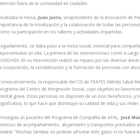
atención fuera de la comunidad en ciudades
Finalizaba la mesa
, Juan Justo,
vicepresidente de la Asociación de Pe
importancia de la movilización y la colaboración de todas las persona
omo su participación en los talleres y actividades impartidas.
Seguidamente, se daba paso a la mesa social, esencial para compartir
representadas en ella. La primera de las intervenciones corrió a carg
FUNDHEX. En su intervención realizó un repaso por las diversas áreas 
la cooperación, la sensibilización y la formación de personas con disc
Consecutivamente, la responsable del CIS de FEAFES Mérida Salud M
programa del Centro de Integración Social, cuyo objetivo es favorecer
mental grave. Estas personas no disponen de un ocio beneficioso, y
ignificativa, lo que hace que disminuye su calidad de vida y sus redes 
Proseguía un paciente del Programa de Compañía de AFAL,
José Mar
servicios de acompañamiento, alojamiento y transportes prestados a 
Madrid. “Muchas familias no podrían afrontar este gasto si no fuera A