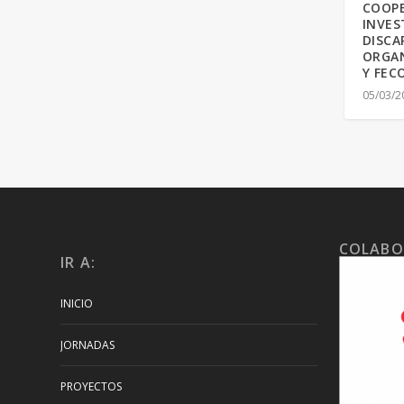
COOPE
INVES
DISCA
ORGAN
Y FEC
05/03/2
COLABO
IR A:
INICIO
JORNADAS
PROYECTOS