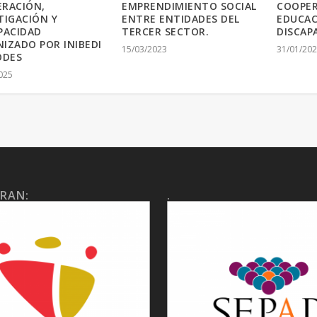
RACIÓN,
EMPRENDIMIENTO SOCIAL
COOPER
TIGACIÓN Y
ENTRE ENTIDADES DEL
EDUCAC
PACIDAD
TERCER SECTOR.
DISCAP
IZADO POR INIBEDI
15/03/2023
31/01/20
ODES
025
RAN:
.