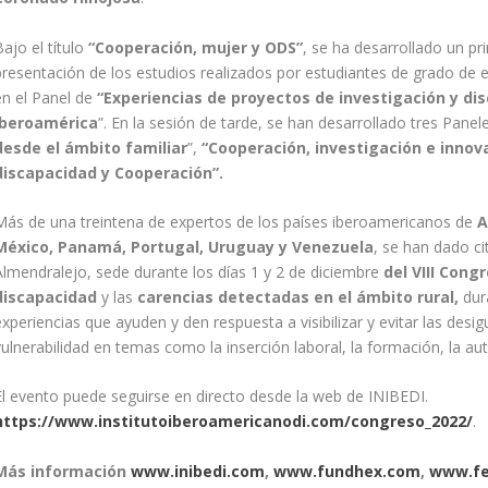
ajo el título
“Cooperación, mujer y ODS”
, se ha desarrollado un p
presentación de los estudios realizados por estudiantes de grado de 
en el Panel de
“Experiencias de proyectos de investigación y d
Iberoamérica
”. En la sesión de tarde, se han desarrollado tres Panel
desde el ámbito familiar
”,
“Cooperación, investigación e innova
discapacidad y Cooperación”.
Más de una treintena de expertos de los países iberoamericanos de
A
México, Panamá, Portugal, Uruguay y Venezuela
, se han dado ci
Almendralejo, sede durante los días 1 y 2 de diciembre
del VIII Cong
discapacidad
y las
carencias detectadas en el ámbito rural,
dur
xperiencias que ayuden y den respuesta a visibilizar y evitar las desi
ulnerabilidad en temas como la inserción laboral, la formación, la aut
El evento puede seguirse en directo desde la web de INIBEDI.
https://www.institutoiberoamericanodi.com/congreso_2022/
.
Más información
www.inibedi.com
,
www.fundhex.com
,
www.fe