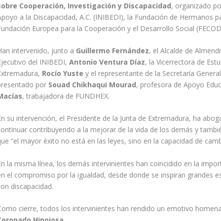
sobre Cooperación, Investigación y Discapacidad
, organizado po
Apoyo a la Discapacidad, A.C. (INIBEDI), la Fundación de Hermanos par
Fundación Europea para la Cooperación y el Desarrollo Social (FECOD
Han intervenido, junto a
Guillermo Fernández
, el Alcalde de Almend
Ejecutivo del INIBEDI,
Antonio Ventura Díaz
, la Vicerrectora de Est
Extremadura,
Rocío Yuste
y el representante de la Secretaría Gener
presentado por
Souad Chikhaqui Mourad
, profesora de Apoyo Educ
Macías
, trabajadora de FUNDHEX.
En su intervención, el Presidente de la Junta de Extremadura, ha abo
continuar contribuyendo a la mejorar de la vida de los demás y tambié
que “el mayor éxito no está en las leyes, sino en la capacidad de camb
En la misma línea, los demás intervinientes han coincidido en la impo
en el compromiso por la igualdad, desde donde se inspiran grandes est
con discapacidad.
Como cierre, todos los intervinientes han rendido un emotivo homen
Coronado Hinojosa
.