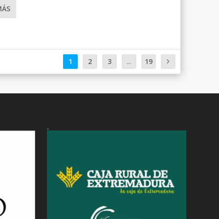
MÁS
1
2
3
...
19
.