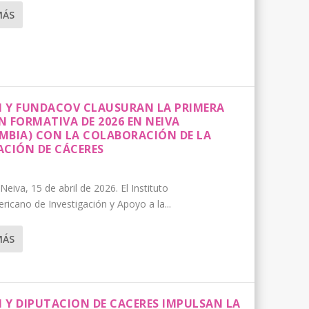
MÁS
DI Y FUNDACOV CLAUSURAN LA PRIMERA
N FORMATIVA DE 2026 EN NEIVA
ISIBILIZAR LA DISCAPACIDAD EN EL ENTORNO
DE DERECHOS HUMANOS GREGORIO PECES BARBA
O SOBRE DISCAPACIDAD Y COOPERACIÓN EN
DISCAPACIDAD EN EL SEMINARIO
 COOPERACIÓN, INVESTIGACIÓN Y
MBIA) CON LA COLABORACIÓN DE LA
ACIÓN DE CÁCERES
eiva, 15 de abril de 2026. El Instituto
ricano de Investigación y Apoyo a la...
MÁS
I Y DIPUTACION DE CACERES IMPULSAN LA