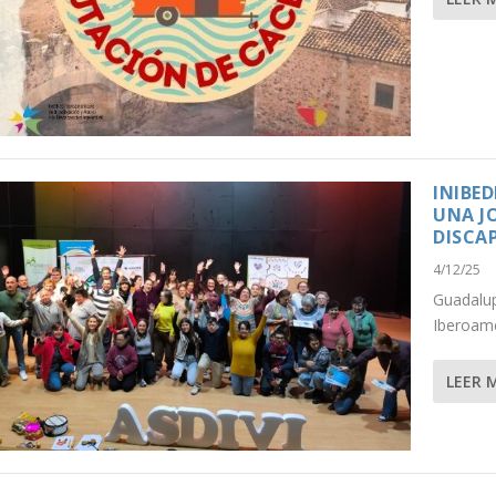
INIBE
UNA JO
DISCA
4/12/25
Guadalup
Iberoame
LEER 