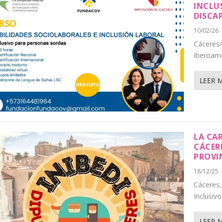
INCLU
DISCA
10/02/26
Cáceres/
Iberoame
LEER 
LA CA
CÁCER
PROVI
18/12/25
Cáceres,
Inclusivo
LEER 