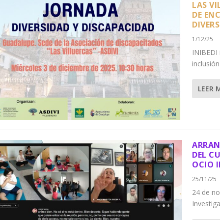
LAS V
DE EN
DIVERS
1/12/25
INIBEDI 
inclusión
LEER 
ARRAN
DEL C
OCIO 
25/11/25
24 de no
Investig