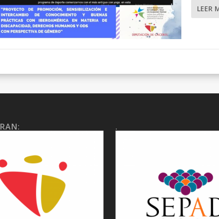
LEER 
RAN:
.