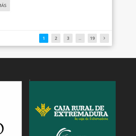
MÁS
1
2
3
...
19
.