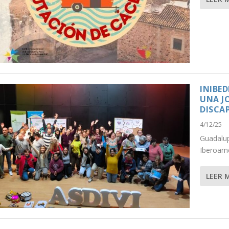
INIBE
UNA JO
DISCA
4/12/25
Guadalup
Iberoame
LEER 