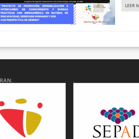
LEER 
RAN:
.