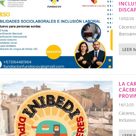
INCLU
DISCA
10/02/26
Cáceres/
Iberoame
LEER 
LA CA
CÁCER
PROVI
18/12/25
Cáceres,
Inclusivo
LEER 