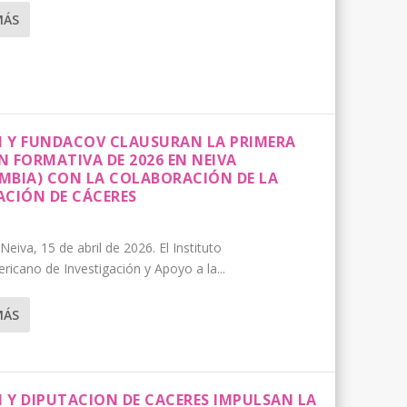
MÁS
DI Y FUNDACOV CLAUSURAN LA PRIMERA
N FORMATIVA DE 2026 EN NEIVA
ISIBILIZAR LA DISCAPACIDAD EN EL ENTORNO
DE DERECHOS HUMANOS GREGORIO PECES BARBA
O SOBRE DISCAPACIDAD Y COOPERACIÓN EN
DISCAPACIDAD EN EL SEMINARIO
 COOPERACIÓN, INVESTIGACIÓN Y
MBIA) CON LA COLABORACIÓN DE LA
ACIÓN DE CÁCERES
eiva, 15 de abril de 2026. El Instituto
ricano de Investigación y Apoyo a la...
MÁS
I Y DIPUTACION DE CACERES IMPULSAN LA