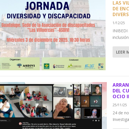
LAS V
DE EN
DIVERS
1/12/25
INIBEDI 
inclusión
LEER 
ARRAN
DEL C
OCIO 
25/11/25
24 de no
Investig